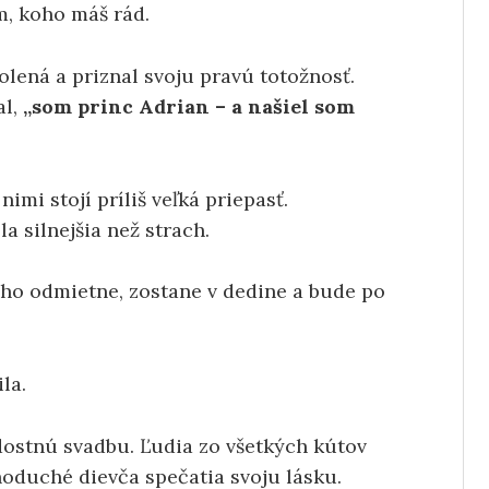
, koho máš rád.
olená a priznal svoju pravú totožnosť.
al,
„som princ Adrian – a našiel som
nimi stojí príliš veľká priepasť.
la silnejšia než strach.
k ho odmietne, zostane v dedine a bude po
la.
dostnú svadbu. Ľudia zo všetkých kútov
dnoduché dievča spečatia svoju lásku.