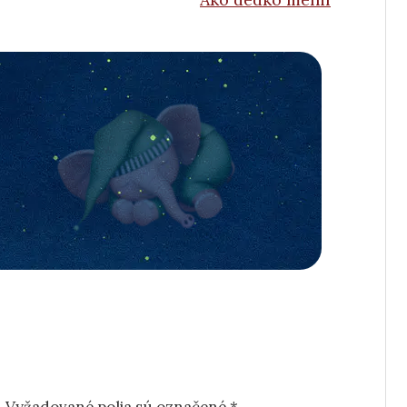
.
Vyžadované polia sú označené
*