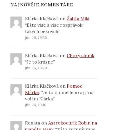
NAJNOVŠIE KOMENTÁRE
Klárka Klačková
on
Žabka Miki
:
“
Ešte viac a viac rozprávok
takých pekných
”
jún 26, 19:36
Klárka Klačková
on
Chorý sloník
:
“
Je to krásne
”
jún 26, 19:28
Klárka Klačková
on
Pomoc
Klárke
: “
Je to o mne lebo aj ja sa
volám Klárka
”
jún 26, 19:10
Renata
on
Astrokocúrik Robin na
planéte Ham
: “
Táto rozprávka je