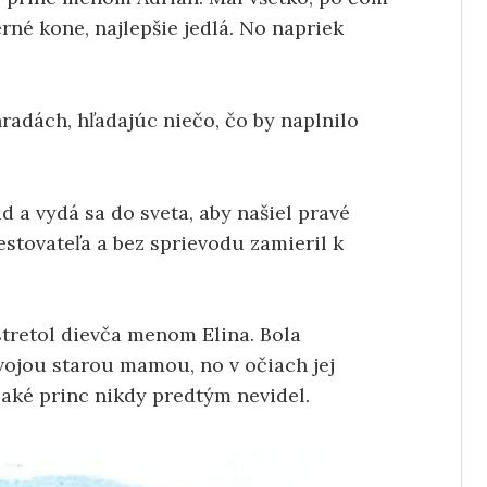
erné kone, najlepšie jedlá. No napriek
radách, hľadajúc niečo, čo by naplnilo
d a vydá sa do sveta, aby našiel pravé
estovateľa a bez sprievodu zamieril k
 stretol dievča menom Elina. Bola
vojou starou mamou, no v očiach jej
, aké princ nikdy predtým nevidel.