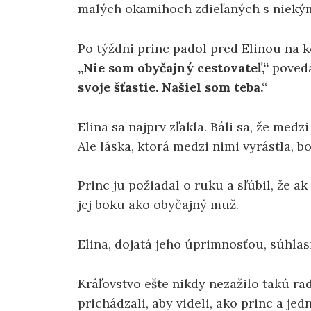
malých okamihoch zdieľaných s niekým
Po týždni princ padol pred Elinou na k
„Nie som obyčajný cestovateľ,“
poved
svoje šťastie. Našiel som teba.“
Elina sa najprv zľakla. Báli sa, že medzi 
Ale láska, ktorá medzi nimi vyrástla, bo
Princ ju požiadal o ruku a sľúbil, že a
jej boku ako obyčajný muž.
Elina, dojatá jeho úprimnosťou, súhlasi
Kráľovstvo ešte nikdy nezažilo takú ra
prichádzali, aby videli, ako princ a je