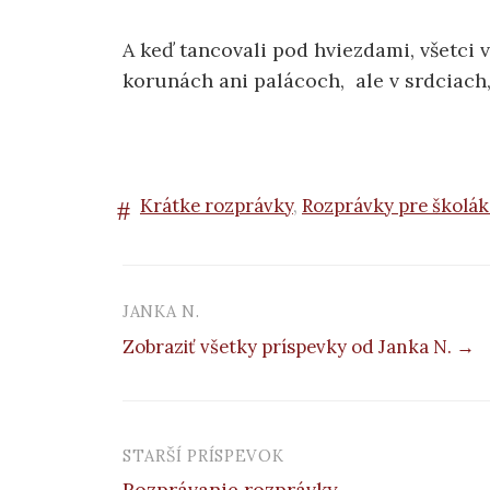
A keď tancovali pod hviezdami, všetci 
korunách ani palácoch, ale v srdciach, 
Krátke rozprávky
,
Rozprávky pre školá
JANKA N.
Zobraziť všetky príspevky od Janka N. →
STARŠÍ PRÍSPEVOK
Navigácia
Rozprávanie rozprávky