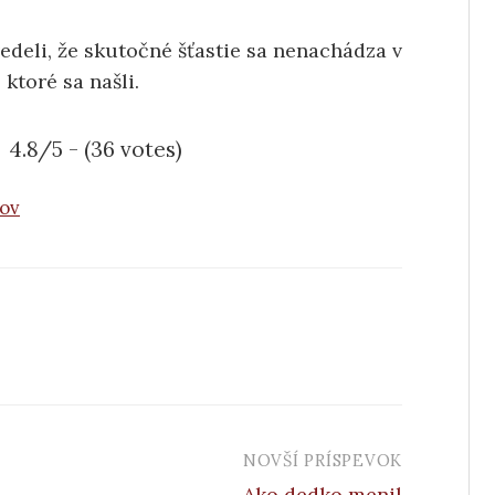
vedeli, že skutočné šťastie sa nenachádza v
ktoré sa našli.
4.8/5 - (36 votes)
kov
NOVŠÍ PRÍSPEVOK
Ako dedko menil