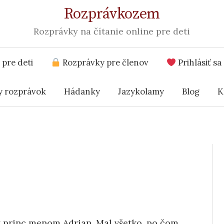
Rozprávkozem
Rozprávky na čítanie online pre deti
pre deti
Rozprávky pre členov
Prihlásiť sa
y rozprávok
Hádanky
Jazykolamy
Blog
K
ý princ menom Adrian. Mal všetko, po čom