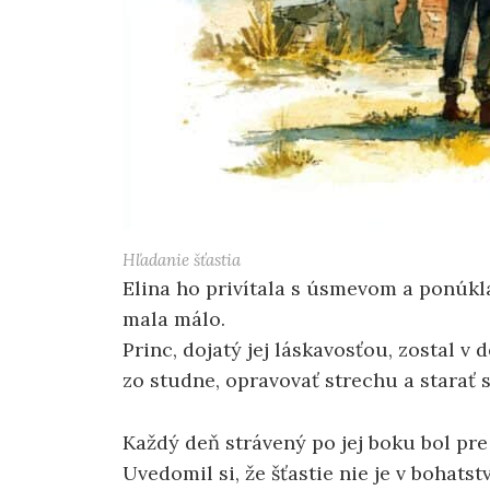
Hľadanie šťastia
Elina ho privítala s úsmevom a ponúkl
mala málo.
Princ, dojatý jej láskavosťou, zostal v
zo studne, opravovať strechu a starať 
Každý deň strávený po jej boku bol pr
Uvedomil si, že šťastie nie je v bohatstv