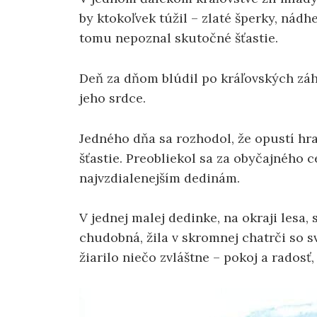
by ktokoľvek túžil – zlaté šperky, nádh
tomu nepoznal skutočné šťastie.
Deň za dňom blúdil po kráľovských záh
jeho srdce.
Jedného dňa sa rozhodol, že opustí hra
šťastie. Preobliekol sa za obyčajného c
najvzdialenejším dedinám.
V jednej malej dedinke, na okraji lesa,
chudobná, žila v skromnej chatrči so s
žiarilo niečo zvláštne – pokoj a radosť