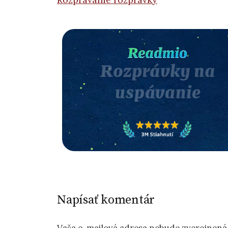
príspevkov
Napísať komentár
Vaša e-mailová adresa nebude zverejnená