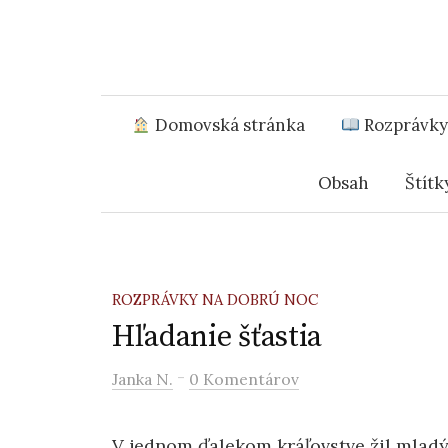
Domovská stránka
Rozprávky 
Obsah
Štítk
ROZPRÁVKY NA DOBRÚ NOC
Hľadanie šťastia
-
Janka N.
0 Komentárov
V jednom ďalekom kráľovstve žil mlad