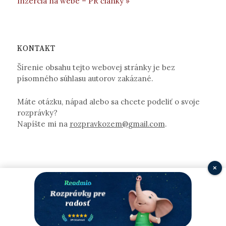
Inzercia na webe – PR články »
KONTAKT
Šírenie obsahu tejto webovej stránky je bez
písomného súhlasu autorov zakázané.
Máte otázku, nápad alebo sa chcete podeliť o svoje
rozprávky?
Napíšte mi na
rozpravkozem@gmail.com
.
×
© 2026
Rozprávkozem