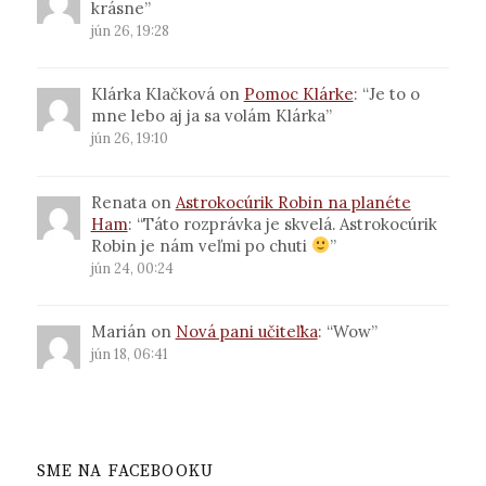
krásne
”
jún 26, 19:28
Klárka Klačková
on
Pomoc Klárke
: “
Je to o
mne lebo aj ja sa volám Klárka
”
jún 26, 19:10
Renata
on
Astrokocúrik Robin na planéte
Ham
: “
Táto rozprávka je skvelá. Astrokocúrik
Robin je nám veľmi po chuti
”
jún 24, 00:24
Marián
on
Nová pani učiteľka
: “
Wow
”
jún 18, 06:41
SME NA FACEBOOKU