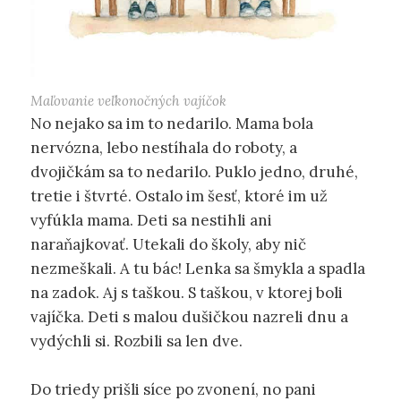
Maľovanie veľkonočných vajíčok
No nejako sa im to nedarilo. Mama bola
nervózna, lebo nestíhala do roboty, a
dvojičkám sa to nedarilo. Puklo jedno, druhé,
tretie i štvrté. Ostalo im šesť, ktoré im už
vyfúkla mama. Deti sa nestihli ani
naraňajkovať. Utekali do školy, aby nič
nezmeškali. A tu bác! Lenka sa šmykla a spadla
na zadok. Aj s taškou. S taškou, v ktorej boli
vajíčka. Deti s malou dušičkou nazreli dnu a
vydýchli si. Rozbili sa len dve.
Do triedy prišli síce po zvonení, no pani