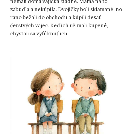
nemali doma vajíčka žiadne. Mama na to
zabudla a nekúpila. Dvojičky boli sklamané, no
ráno bežali do obchodu a kúpili desať
čerstvých vajec. Keď ich už mali kúpené,
chystali sa vyfúknuť ich.