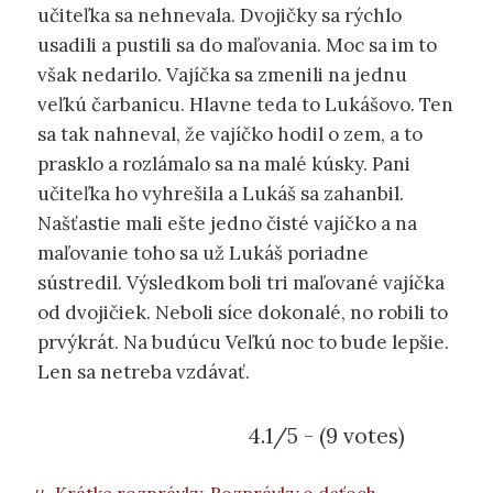
učiteľka sa nehnevala. Dvojičky sa rýchlo
usadili a pustili sa do maľovania. Moc sa im to
však nedarilo. Vajíčka sa zmenili na jednu
veľkú čarbanicu. Hlavne teda to Lukášovo. Ten
sa tak nahneval, že vajíčko hodil o zem, a to
prasklo a rozlámalo sa na malé kúsky. Pani
učiteľka ho vyhrešila a Lukáš sa zahanbil.
Našťastie mali ešte jedno čisté vajíčko a na
maľovanie toho sa už Lukáš poriadne
sústredil. Výsledkom boli tri maľované vajíčka
od dvojičiek. Neboli síce dokonalé, no robili to
prvýkrát. Na budúcu Veľkú noc to bude lepšie.
Len sa netreba vzdávať.
4.1/5 - (9 votes)