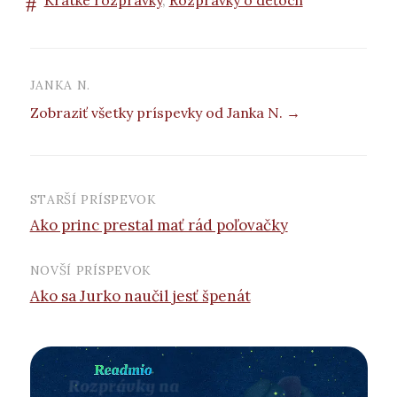
Krátke rozprávky
,
Rozprávky o deťoch
JANKA N.
Zobraziť všetky príspevky od Janka N. →
STARŠÍ PRÍSPEVOK
Navigácia
Ako princ prestal mať rád poľovačky
príspevkov
NOVŠÍ PRÍSPEVOK
Ako sa Jurko naučil jesť špenát